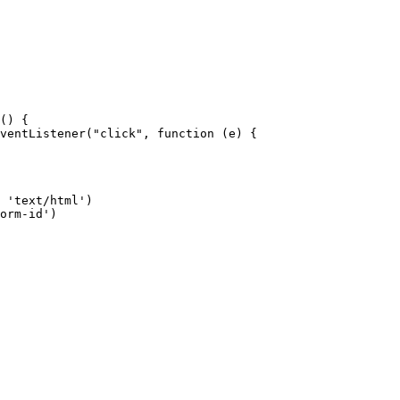
() {

ventListener("click", function (e) {

 'text/html')

orm-id')
