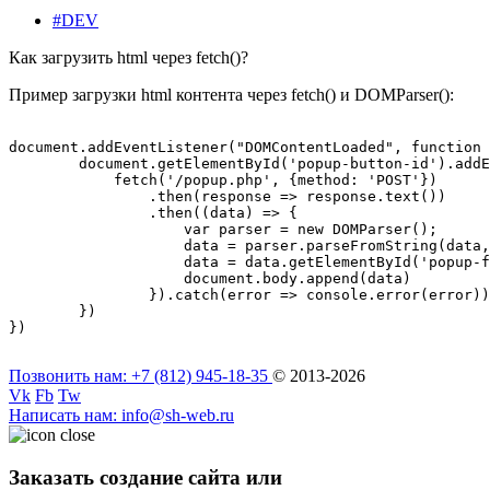
#DEV
Как загрузить html через fetch()?
Пример загрузки html контента через fetch() и DOMParser():
document.addEventListener("DOMContentLoaded", function 
        document.getElementById('popup-button-id').addE
            fetch('/popup.php', {method: 'POST'})

                .then(response => response.text())

                .then((data) => {

                    var parser = new DOMParser();

                    data = parser.parseFromString(data,
                    data = data.getElementById('popup-f
                    document.body.append(data)

                }).catch(error => console.error(error))

        })

Позвонить нам
: +7 (812) 945-18-35
© 2013-2026
Vk
Fb
Tw
Написать нам
: info@sh-web.ru
Заказать создание сайта или