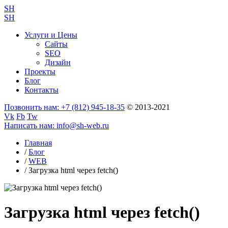
SH
SH
Услуги и Цены
Сайты
SEO
Дизайн
Проекты
Блог
Контакты
Позвонить нам
: +7 (812) 945-18-35
© 2013-2021
Vk
Fb
Tw
Написать нам
: info@sh-web.ru
Главная
/
Блог
/
WEB
/
Загрузка html через fetch()
Загрузка html через fetch()